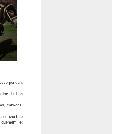
cosse pendant
chaîne du Tian
pes, canyons,
Une aventure
siquement et