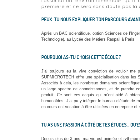
l'association environnementale qu'il
première et ne sera sans doute pas la 
PEUX-TU NOUS EXPLIQUER TON PARCOURS AVANT 
Après un BAC scientifique, option Sciences de l’Ingén
Technologie), au Lycée des Métiers Raspail à Paris.
POURQUOI AS-TU CHOISI CETTE ÉCOLE ?
J’ai toujours eu la vive conviction de vouloir me p
SUPMICROTECH offre une spécialisation dans les Sy
Associés à cela, les nombreux domaines scientifiques 
un large spectre de connaissances, et de prendre co
produit. Ce sont ces acquis qui m’ont aidé à obten
humanoïdes. J’ai pu y intégrer le bureau d’étude de m
en cours ont vocation à être utilisées en entreprise et
TU AS UNE PASSION À CÔTÉ DE TES ÉTUDES... QU'E
Depuis plus de 3 ans, ma vie est animée et rythmée pa