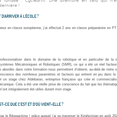
 a fondée : Cyclearth. Une aventure en vélo qui n'e
dernière !
D'ARRIVER À L'ÉCOLE ?
ieur en classe européenne, j’ai effectué 2 ans en classe préparatoire en PT
rofessionaliser dans le domaine de la robotique et en particulier de la 
stèmes Mécatroniques et Robotiques (SMR), ce qui a été un réel facteur 
abordés dans notre formation nous permettent d’obtenir, au-delà de notre sp
nscience des nombreux paramètres et facteurs qui entrent en jeu dans la 
ir un stage chez Aldebaran, entreprise française qui crée et commerciali
écanique. Cela a été une réelle prise de conscience du fait que les thémati
 m’ont intégralement été utiles durant mon stage.
ST-CE QUE C'EST ET D'OÙ VIENT-ELLE ?
r le Bikepacking ! grâce auquel j’ai pu traverser le Kirghizistan en août 20