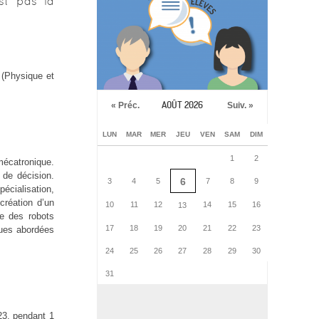
st pas la
 (Physique et
AOÛT 2026
« Préc.
Suiv. »
LUN
MAR
MER
JEU
VEN
SAM
DIM
1
2
mécatronique.
de décision.
6
3
4
5
7
8
9
écialisation,
création d’un
10
11
12
14
15
16
13
se des robots
17
18
19
20
21
22
23
ques abordées
24
25
26
27
28
29
30
31
23, pendant 1