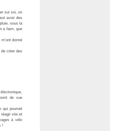
er sur soi, on
eut avoir des
luie, sous la
on a faim, que
ui m’ont donné
 de créer des
 électronique,
 point de vue
 qui pourrait
réagir vite et
oyages à vélo
 !