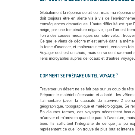
Globalement la réponse serait oui, mais ma réponse sera
doit toujours être en alerte vis à vis de l’environn
conséquences dramatiques. L’autre difficulté est que 
neige, par une température négative, que l’on est tremp
l’on a des casses mécaniques sur notre vélo… trouver l
Ce que je viens de décrire m’est arrivé dans la même j
la force d’avancer, et malheureusement, certaines fois
Voyager seul est un choix, mais on se sent rarement s
liens incroyables auprès de locaux et d’autres voyageu
COMMENT SE PRÉPARE UN TEL VOYAGE ?
Traverser un désert ne se fait pas sur un coup de tête 
Préparer le matériel nécessaire et adapté : les vêteme
l’alimentaire (avoir la capacité de survivre 2 sem
géographique, topographique et météorologique. Se rense
En d’autres termes, ces voyages nécessitent beauco
m’arriver et m’arrivera quand je pars à l’aventure, mai
bien. Ils sollicitent l’intégralité de ce que j’ai pu
représentent ce que l’on trouve de plus brut et intense 