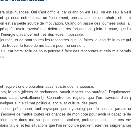
 plus nuancée. Oui c’est difficile, car quand on est seul, on est seul à veill
ement qui nous entoure, car un éboulement, une avalanche, une chute, etc… p
l’on est sa seule source de motivation. Quand on passe des journées sous la p
é après avoir traversé une rivière au très fort courant, plein de boue, que l’
’énergie d’avancer est très dur, voire impossible.
ournée, et ce sont toutes les rencontres que j’ai faites le long de la route q
, de trouver la force de me battre pour ma survie…
eul, car notre solitude nous pousse à faire des rencontres et cela m’a permis
rs.
et requiert une préparation aussi stricte que minutieuse.
nts, le vélo (pièces de rechanges, savoir réparer son matériel), l’équipement
aines sans ravitaillement). Connaître les régions que l’on traverse d’un
igner sur le climat politique, social et culturel des pays.
up de préparation, tant physique que psychologique. Je ne sais jamais ce
s j’essaye de mettre toutes les chances de mon côté pour avoir la capacité de 
 expérimenter dans ma vie personnelle, scolaire, professionnelle, car ces v
dans la vie, et les situations que l’on rencontre peuvent être très surprenantes