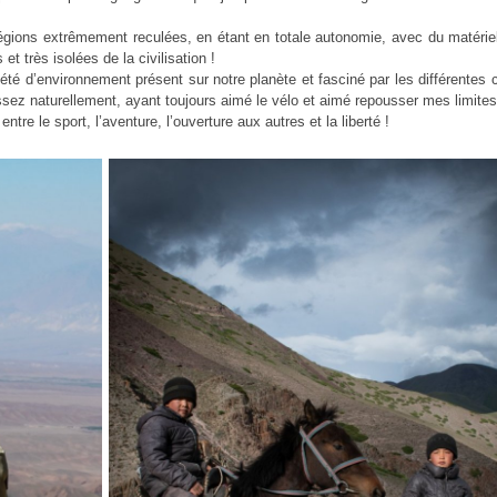
égions extrêmement reculées, en étant en totale autonomie, avec du matériel
et très isolées de la civilisation !
riété d’environnement présent sur notre planète et fasciné par les différentes 
ssez naturellement, ayant toujours aimé le vélo et aimé repousser mes limites
entre le sport, l’aventure, l’ouverture aux autres et la liberté !