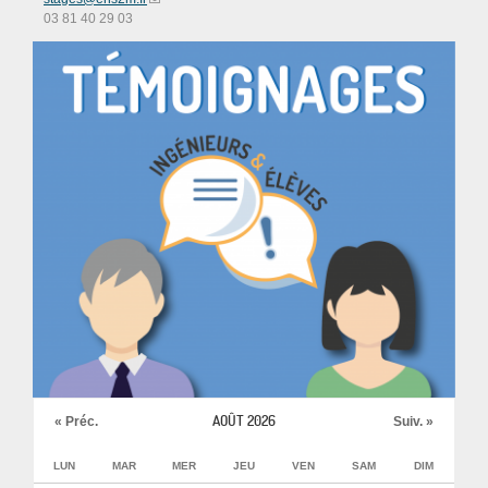
03 81 40 29 03
AOÛT 2026
« Préc.
Suiv. »
LUN
MAR
MER
JEU
VEN
SAM
DIM