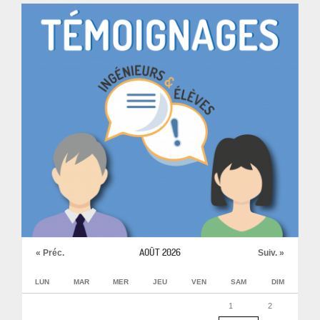
AOÛT 2026
« Préc.
Suiv. »
LUN
MAR
MER
JEU
VEN
SAM
DIM
1
2