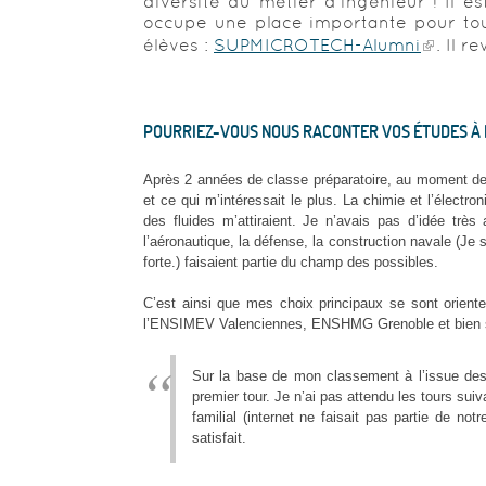
diversité du métier d'ingénieur ! Il 
occupe une place importante pour tous
élèves :
SUPMICROTECH-Alumni
. Il r
POURRIEZ-VOUS NOUS RACONTER VOS ÉTUDES À L
Après 2 années de classe préparatoire, au moment de f
et ce qui m’intéressait le plus. La chimie et l’électr
des fluides m’attiraient. Je n’avais pas d’idée très 
l’aéronautique, la défense, la construction navale (Je 
forte.) faisaient partie du champ des possibles.
C’est ainsi que mes choix principaux se sont orien
l’ENSIMEV Valenciennes, ENSHMG Grenoble et bien
Sur la base de mon classement à l’issue de
premier tour. Je n’ai pas attendu les tours sui
familial (internet ne faisait pas partie de n
satisfait.