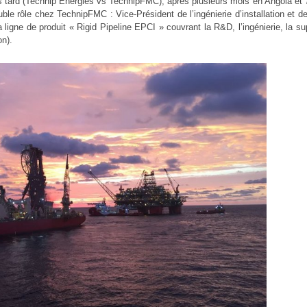
lus tard (Technip Energies vs TechnipFMC), après plusieurs mois en Angola e
le rôle chez TechnipFMC : Vice-Président de l’ingénierie d’installation et de
 ligne de produit « Rigid Pipeline EPCI » couvrant la R&D, l’ingénierie, la su
on).