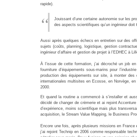
rapide).
Jouissant d’une certaine autonomie sur les pr
des aspects scientifiques qu’un ingénieur doit 
Aussi après quelques échecs en entretien sur des offre
sujets (coûts, planning, logistique, gestion contractu
ingénieur d’affaire et gestion de projet à l’EDHEC à Lill
À l’issue de cette formation, j’ai décroché un job 
fourniture d’équipements sous-marins pour l’industrie 
production des équipements sur site, à monter des 
internationales multisites en Ecosse, en Norvège, en 
2000.
Et quand la routine a commencé à s’installer et auss
décidé de changer de crèmerie et ai rejoint Accenture
d’expérience, moins scientifique mais plus transvers
acquisition, le Stream Value Mapping, le Business P
Encore une fois, après plusieurs missions en France e
j’ai rejoint Technip en 2006 comme responsable tech