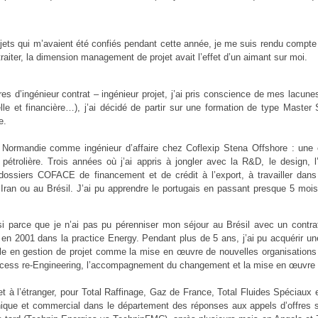
ojets qui m’avaient été confiés pendant cette année, je me suis rendu compte
traiter, la dimension management de projet avait l’effet d’un aimant sur moi.
s d’ingénieur contrat – ingénieur projet, j’ai pris conscience de mes lacune
elle et financière…), j’ai décidé de partir sur une formation de type Master
e.
en Normandie comme ingénieur d’affaire chez Coflexip Stena Offshore : une 
pétrolière. Trois années où j’ai appris à jongler avec la R&D, le design, l’
dossiers COFACE de financement et de crédit à l’export, à travailler dan
Iran ou au Brésil. J’ai pu apprendre le portugais en passant presque 5 mois
i parce que je n’ai pas pu pérenniser mon séjour au Brésil avec un contrat 
 en 2001 dans la practice Energy. Pendant plus de 5 ans, j’ai pu acquérir un
ale en gestion de projet comme la mise en œuvre de nouvelles organisations 
rocess re-Engineering, l’accompagnement du changement et la mise en œuvre
t à l’étranger, pour Total Raffinage, Gaz de France, Total Fluides Spéciaux 
nique et commercial dans le département des réponses aux appels d’offres 