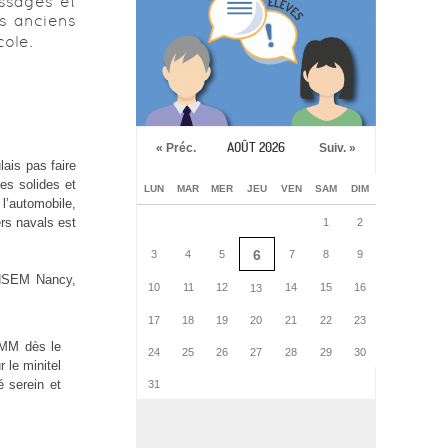
issages et
es anciens
cole.
AOÛT 2026
« Préc.
Suiv. »
ais pas faire
des solides et
LUN
MAR
MER
JEU
VEN
SAM
DIM
l’automobile,
ers navals est
1
2
6
3
4
5
7
8
9
’ENSEM Nancy,
10
11
12
14
15
16
13
17
18
19
20
21
22
23
SMM dès le
24
25
26
27
28
29
30
 le minitel
é serein et
31