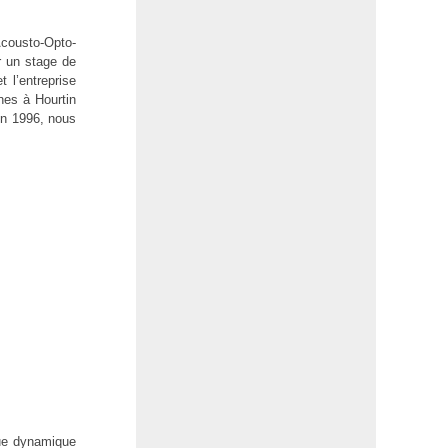
Acousto-Opto-
r un stage de
 l’entreprise
nes à Hourtin
En 1996, nous
que dynamique