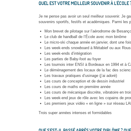
QUEL EST VOTRE MEILLEUR SOUVENIR À L'ÉCOLE 
Je ne pense pas avoir un seul meilleur souvenir. Je g
souvenirs sportifs, festifs et académiques. Parmi les pl
Mon brevet de pilotage sur l’aérodrome de Besançon
Le club de handball de l’École avec mon binôme
Le micro-ski chaque année en janvier, dont une fo
Les week-ends snowboard à Métabief ou aux Rousse
Les week-ends d’intégration
Les parties de Baby-foot au foyer
Les tournois inter ENSI à Bordeaux en 1994 et à C
Le déménagement des locaux de la fac des sciences
Les travaux pratiques d’usinage (j’ai adoré)
Les cours de conception et de dessin industriel
Les cours de maths en première année
Les cours de mécanique discrète, vibratoire en tr
Les week-end jeux de rôle avec les copains de pr
Les premiers jeux vidéo « en ligne » sur réseau L
Trois super années intenses et formidables
QUE S'EST-IL PASSÉ APRÈS VOTRE DIPLÔME ? Q