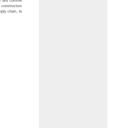
t 7 ans comme
 construction
pply chain, la