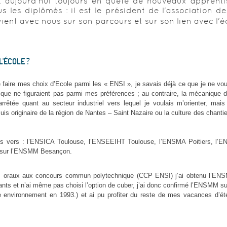
est aujourd'hui toujours en quête de nouveaux apprent
 les diplômés : il est le président de l'association d
evient avec nous sur son parcours et sur son lien avec l'é
'ÉCOLE ?
aire mes choix d’Ecole parmi les « ENSI », je savais déjà ce que je ne voul
onique ne figuraient pas parmi mes préférences ; au contraire, la mécanique 
arrêtée quant au secteur industriel vers lequel je voulais m’orienter, mais 
suis originaire de la région de Nantes – Saint Nazaire ou la culture des chanti
tes vers : l’ENSICA Toulouse, l’ENSEEIHT Toulouse, l’ENSMA Poitiers, l
 sur l’ENSMM Besançon.
s oraux aux concours commun polytechnique (CCP ENSI) j’ai obtenu l’EN
vants et n’ai même pas choisi l’option de cuber, j’ai donc confirmé l’ENSMM sur
otre environnement en 1993.) et ai pu profiter du reste de mes vacances d’ét