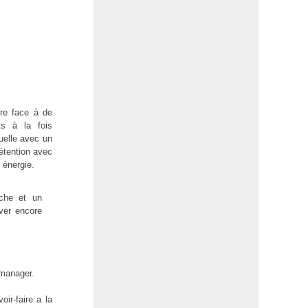
ire face à de
ts à la fois
uelle avec un
rétention avec
 énergie.
rche et un
ver encore
 manager.
r-faire a la