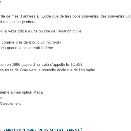
?
arde de mes 3 années à l’École que de très bons souvenirs, des souvenirs lud
us intenses je citerai :
 la Veze grâce à une bourse de l’aviation civile
is comme président du club micro-ski
s quand la neige était fraîche
aen en 1996 (aujourd’hui cela s’appelle le TOSS)
 route de Gray vers la nouvelle école rue de l’épitaphe
oisième année option Méca
omo
AN seulement
UEL EMPLOI OCCUPEZ-VOUS ACTUELLEMENT ?