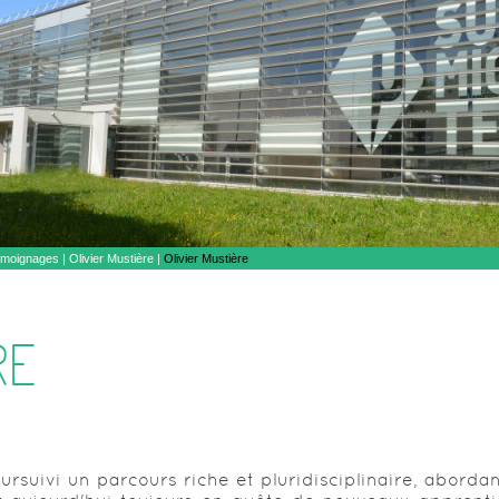
moignages
|
Olivier Mustière |
Olivier Mustière
RE
rsuivi un parcours riche et pluridisciplinaire, abordan