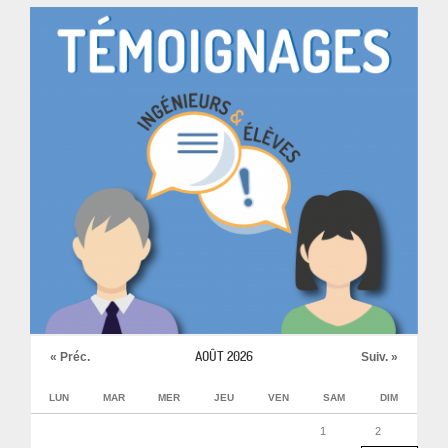
AOÛT 2026
« Préc.
Suiv. »
LUN
MAR
MER
JEU
VEN
SAM
DIM
1
2