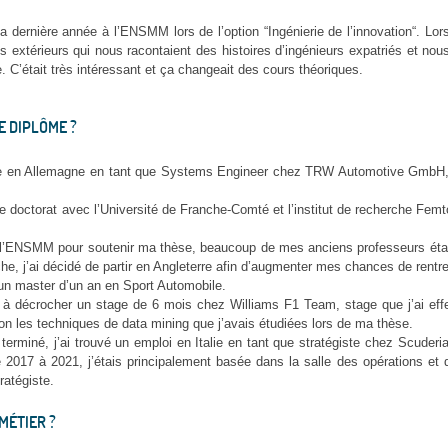
a dernière année à l’ENSMM lors de l’option “Ingénierie de l’innovation“. Lo
extérieurs qui nous racontaient des histoires d’ingénieurs expatriés et nous
 C’était très intéressant et ça changeait des cours théoriques.
E DIPLÔME ?
ste en Allemagne en tant que Systems Engineer chez TRW Automotive GmbH, 
 doctorat avec l’Université de Franche-Comté et l’institut de recherche Femto
 l’ENSMM pour soutenir ma thèse, beaucoup de mes anciens professeurs étaie
e, j’ai décidé de partir en Angleterre afin d’augmenter mes chances de rentre
 un master d’un an en Sport Automobile.
si à décrocher un stage de 6 mois chez Williams F1 Team, stage que j’ai eff
on les techniques de data mining que j’avais étudiées lors de ma thèse.
terminé, j’ai trouvé un emploi en Italie en tant que stratégiste chez Scuder
2017 à 2021, j’étais principalement basée dans la salle des opérations et 
ratégiste.
MÉTIER ?