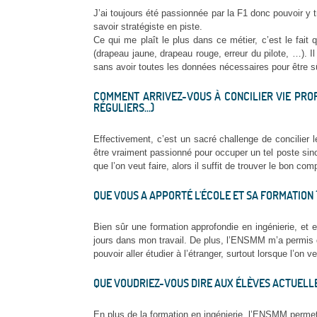
J’ai toujours été passionnée par la F1 donc pouvoir y t
savoir stratégiste en piste.
Ce qui me plaît le plus dans ce métier, c’est le fait
(drapeau jaune, drapeau rouge, erreur du pilote, …). I
sans avoir toutes les données nécessaires pour être s
COMMENT ARRIVEZ-VOUS À CONCILIER VIE PROF
RÉGULIERS...)
Effectivement, c’est un sacré challenge de concilier
être vraiment passionné pour occuper un tel poste sino
que l’on veut faire, alors il suffit de trouver le bon co
QUE VOUS A APPORTÉ L'ÉCOLE ET SA FORMATION 
Bien sûr une formation approfondie en ingénierie, et 
jours dans mon travail. De plus, l’ENSMM m’a permis d
pouvoir aller étudier à l’étranger, surtout lorsque l’on 
QUE VOUDRIEZ-VOUS DIRE AUX ÉLÈVES ACTUELLE
En plus de la formation en ingénierie, l’ENSMM permet 