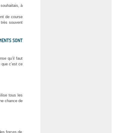
 souhaitais, à
ent de course
, très souvent
MENTS SONT
se qu’il faut
u que c’est ce
lise tous les
une chance de
des forces de