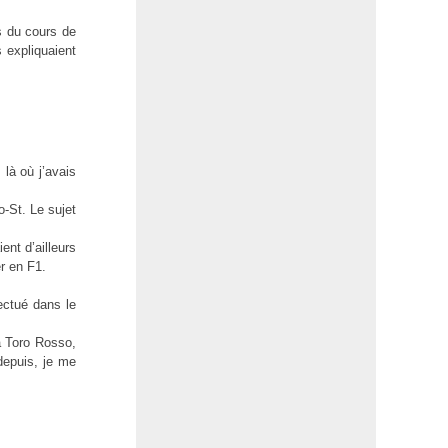
rs du cours de
 expliquaient
là où j’avais
-St. Le sujet
nt d’ailleurs
r en F1.
ectué dans le
ia Toro Rosso,
depuis, je me