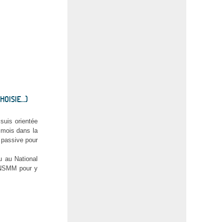
ISIE...)
uis orientée
 mois dans la
 passive pour
u au National
’ENSMM pour y