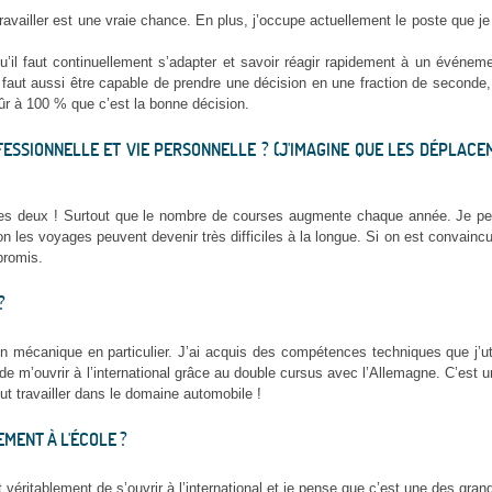
ravailler est une vraie chance. En plus, j’occupe actuellement le poste que je
 qu’il faut continuellement s’adapter et savoir réagir rapidement à un événem
l faut aussi être capable de prendre une décision en une fraction de seconde
ûr à 100 % que c’est la bonne décision.
ESSIONNELLE ET VIE PERSONNELLE ? (J'IMAGINE QUE LES DÉPLACE
 les deux ! Surtout que le nombre de courses augmente chaque année. Je pen
n les voyages peuvent devenir très difficiles à la longue. Si on est convainc
mpromis.
?
en mécanique en particulier. J’ai acquis des compétences techniques que j’uti
e m’ouvrir à l’international grâce au double cursus avec l’Allemagne. C’est 
veut travailler dans le domaine automobile !
MENT À L'ÉCOLE ?
véritablement de s’ouvrir à l’international et je pense que c’est une des gran