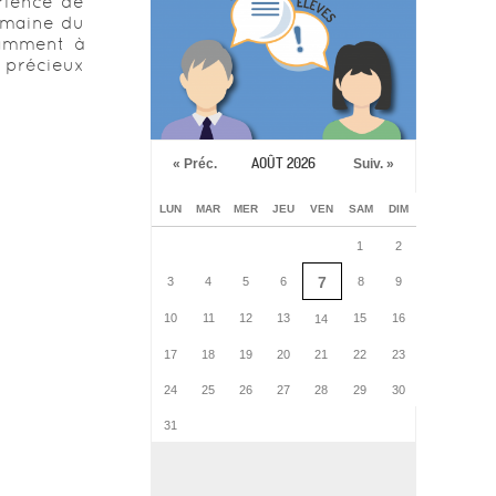
rience de
domaine du
tamment à
 précieux
AOÛT 2026
« Préc.
Suiv. »
LUN
MAR
MER
JEU
VEN
SAM
DIM
1
2
7
3
4
5
6
8
9
10
11
12
13
15
16
14
17
18
19
20
21
22
23
24
25
26
27
28
29
30
31