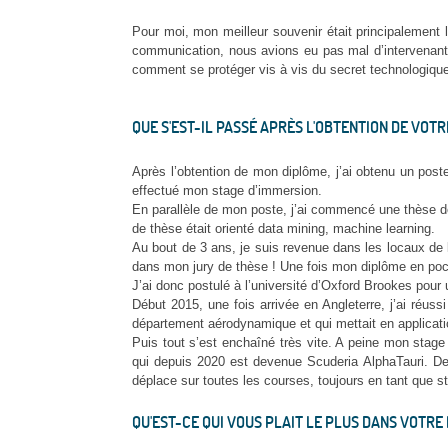
Pour moi, mon meilleur souvenir était principalement l
communication, nous avions eu pas mal d’intervenants 
comment se protéger vis à vis du secret technologique.
QUE S'EST-IL PASSÉ APRÈS L'OBTENTION DE VOTR
Aprѐs l’obtention de mon diplôme, j’ai obtenu un po
effectué mon stage d’immersion.
En parallèle de mon poste, j’ai commencé une thèse de
de thèse était orienté data mining, machine learning.
Au bout de 3 ans, je suis revenue dans les locaux de
dans mon jury de thèse ! Une fois mon diplôme en poch
J’ai donc postulé à l’université d’Oxford Brookes pour
Début 2015, une fois arrivée en Angleterre, j’ai réus
département aérodynamique et qui mettait en applicati
Puis tout s’est enchaîné très vite. A peine mon stage 
qui depuis 2020 est devenue Scuderia AlphaTauri. De 
déplace sur toutes les courses, toujours en tant que st
QU'EST-CE QUI VOUS PLAIT LE PLUS DANS VOTRE 