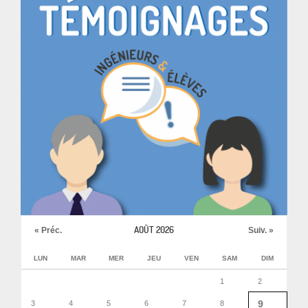
AOÛT 2026
« Préc.
Suiv. »
LUN
MAR
MER
JEU
VEN
SAM
DIM
1
2
9
3
4
5
6
7
8